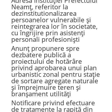
Adresa Instituției Prefectului
Neamț, referitor la
dezinstitutionalizarea
persoanelor vulnerabile și
reintegrarea lor în societate,
cu îngrijire prin asistenți
personali profesioniști
Anunț propunere spre
dezbatere publică a
proiectului de hotărâre
privind aprobarea unui plan
urbanistic zonal pentru stație
de sortare agregate naturale
și împrejmuire teren și
branșament utilități
Notificare privind efectuare
de tratamente la rapiță din