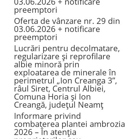
03.06.2026 + notificare
preemptori
Oferta de vânzare nr. 29 din
03.06.2026 + notificare
preemptori
Lucrări pentru decolmatare,
regularizare și reprofilare
albie minoră prin
exploatarea de minerale în
perimetrul „Ion Creanga 3”,
râul Siret, Centrul Albiei,
Comuna Horia și Ion
Creangă, județul Neamț
Informare privind
combaterea plantei ambrozia
2026 – În atenția