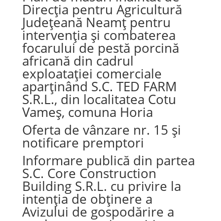
Direcția pentru Agricultură
Județeană Neamț pentru
intervenția și combaterea
focarului de pestă porcină
africană din cadrul
exploatației comerciale
aparținând S.C. TED FARM
S.R.L., din localitatea Cotu
Vameș, comuna Horia
Oferta de vânzare nr. 15 și
notificare premptori
Informare publică din partea
S.C. Core Construction
Building S.R.L. cu privire la
intenția de obținere a
Avizului de gospodărire a