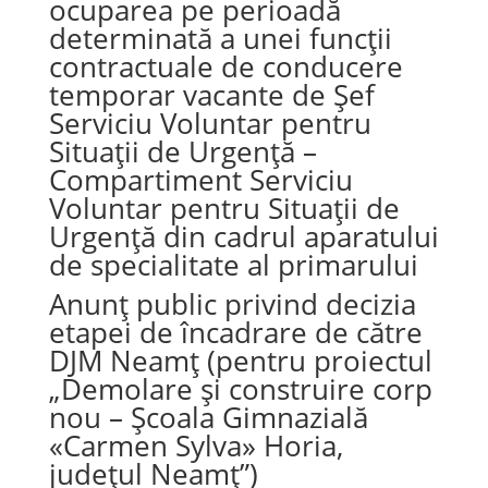
ocuparea pe perioadă
determinată a unei funcții
contractuale de conducere
temporar vacante de Șef
Serviciu Voluntar pentru
Situații de Urgență –
Compartiment Serviciu
Voluntar pentru Situații de
Urgență din cadrul aparatului
de specialitate al primarului
Anunț public privind decizia
etapei de încadrare de către
DJM Neamț (pentru proiectul
„Demolare și construire corp
nou – Școala Gimnazială
«Carmen Sylva» Horia,
județul Neamț”)