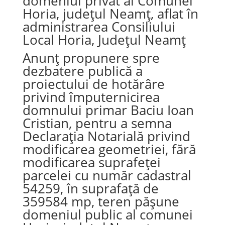
domeniul privat al Comunei
Horia, județul Neamț, aflat în
administrarea Consiliului
Local Horia, Județul Neamț
Anunț propunere spre
dezbatere publică a
proiectului de hotărâre
privind împuternicirea
domnului primar Baciu Ioan
Cristian, pentru a semna
Declarația Notarială privind
modificarea geometriei, fără
modificarea suprafeței
parcelei cu număr cadastral
54259, în suprafață de
359584 mp, teren pășune
domeniul public al comunei