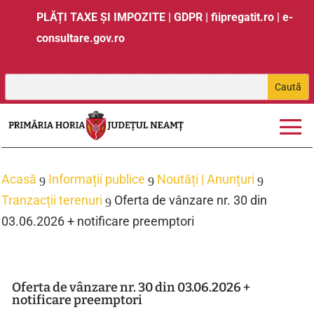
PLĂȚI TAXE ȘI IMPOZITE
|
GDPR
|
fiipregatit.ro
|
e-
consultare.gov.ro
Acasă
Informații publice
Noutăți | Anunțuri
9
9
9
Tranzacții terenuri
Oferta de vânzare nr. 30 din
9
03.06.2026 + notificare preemptori
Oferta de vânzare nr. 30 din 03.06.2026 +
notificare preemptori