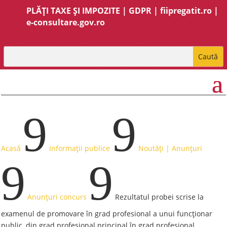
PLĂȚI TAXE ȘI IMPOZITE
|
GDPR
|
fiipregatit.ro
|
e-consultare.gov.ro
9
9
Acasă
Informații publice
Noutăți | Anunțuri
9
9
Anunțuri concurs
Rezultatul probei scrise la
examenul de promovare în grad profesional a unui funcționar
public, din grad profesional principal în grad profesional