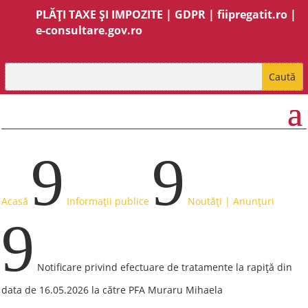
PLĂȚI TAXE ȘI IMPOZITE
|
GDPR
|
fiipregatit.ro
|
e-consultare.gov.ro
9
9
Acasă
Informații publice
Noutăți | Anunțuri
9
Notificare privind efectuare de tratamente la rapiță din
data de 16.05.2026 la către PFA Muraru Mihaela