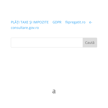
PLĂȚI TAXE ȘI IMPOZITE
|
GDPR
|
fiipregatit.ro
|
e-
consultare.gov.ro