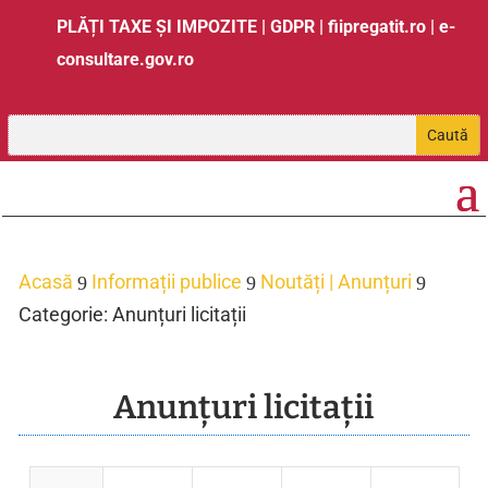
PLĂȚI TAXE ȘI IMPOZITE
|
GDPR
|
fiipregatit.ro
|
e-
consultare.gov.ro
Acasă
Informații publice
Noutăți | Anunțuri
9
9
9
Categorie: Anunțuri licitații
Anunțuri licitații