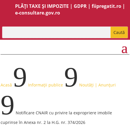
PLĂȚI TAXE ȘI IMPOZITE
|
GDPR
|
fiipregatit.ro
|
e-consultare.gov.ro
9
9
Acasă
Informații publice
Noutăți | Anunțuri
9
Notificare CNAIR cu privire la expropriere imobile
cuprinse în Anexa nr. 2 la H.G. nr. 374/2026