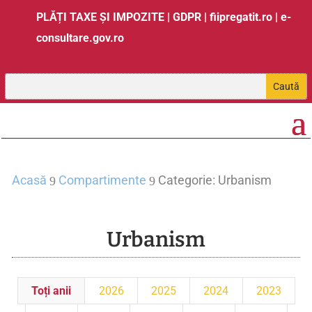
PLĂȚI TAXE ȘI IMPOZITE
|
GDPR
|
fiipregatit.ro
|
e-
consultare.gov.ro
Acasă
Compartimente
Categorie: Urbanism
9
9
Urbanism
Toți anii
2026
2025
2024
2023