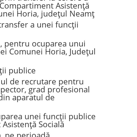
t, Compartiment Asistență
munei Horia, județul Neamț
ransfer a unei funcții
e, pentru ocuparea unui
iei Comunei Horia, Județul
ii publice
nul de recrutare pentru
pector, grad profesional
 din aparatul de
parea unei funcții publice
 Asistență Socială
a, pe perioadă