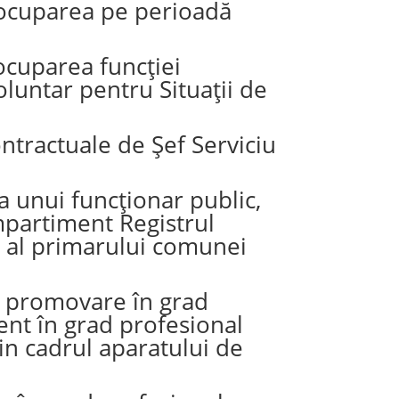
u ocuparea pe perioadă
 ocuparea funcției
luntar pentru Situații de
ntractuale de Șef Serviciu
a unui funcționar public,
mpartiment Registrul
te al primarului comunei
de promovare în grad
ent în grad profesional
in cadrul aparatului de