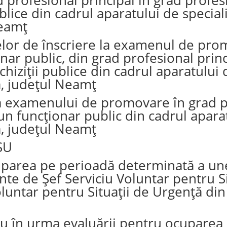
lice din cadrul aparatului de speciali
Neamț
relor de înscriere la examenul de pro
nar public, din grad profesional princ
iziții publice din cadrul aparatului d
, județul Neamț
a examenului de promovare în grad p
un funcționar public din cadrul aparat
, județul Neamț
SU
parea pe perioadă determinată a unei
e de Șef Serviciu Voluntar pentru Si
untar pentru Situații de Urgență din
iu în urma evaluării pentru ocuparea 