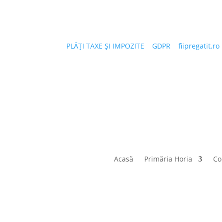
PLĂȚI TAXE ȘI IMPOZITE
|
GDPR
|
fiipregatit.ro
Acasă
Primăria Horia
Co