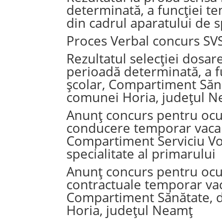
determinată, a funcției t
din cadrul aparatului de 
Proces Verbal concurs SV
Rezultatul selecției dosar
perioadă determinată, a f
școlar, Compartiment Sănăt
comunei Horia, județul 
Anunț concurs pentru ocu
conducere temporar vacant
Compartiment Serviciu Vol
specialitate al primarului
Anunț concurs pentru ocu
contractuale temporar vac
Compartiment Sănătate, di
Horia, județul Neamț