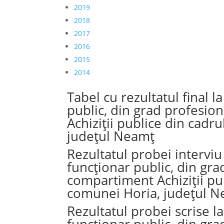
2019
2018
2017
2016
2015
2014
Tabel cu rezultatul final
public, din grad profesio
Achiziții publice din cadr
județul Neamț
Rezultatul probei intervi
funcționar public, din gra
compartiment Achiziții pub
comunei Horia, județul 
Rezultatul probei scrise 
funcționar public, din gra