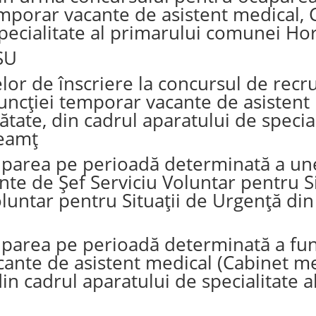
emporar vacante de asistent medical,
specialitate al primarului comunei Ho
SU
elor de înscriere la concursul de rec
uncției temporar vacante de asistent
ate, din cadrul aparatului de special
Neamț
parea pe perioadă determinată a unei
e de Șef Serviciu Voluntar pentru Si
untar pentru Situații de Urgență din
parea pe perioadă determinată a fun
ante de asistent medical (Cabinet med
n cadrul aparatului de specialitate 