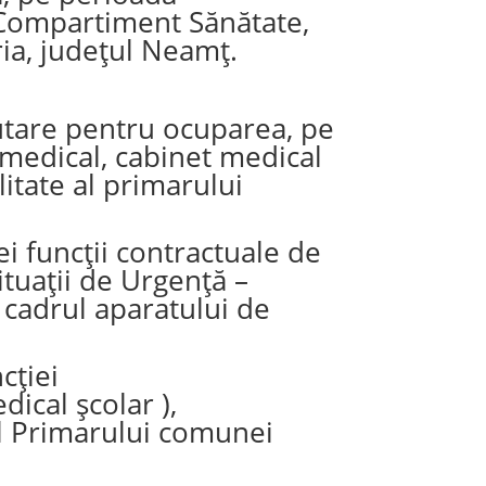
 Compartiment Sănătate,
ria, județul Neamț.
rutare pentru ocuparea, pe
 medical, cabinet medical
itate al primarului
 funcții contractuale de
tuații de Urgență –
 cadrul aparatului de
cției
ical școlar ),
al Primarului comunei