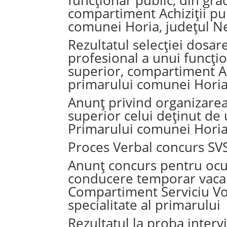
compartiment Achiziții pub
comunei Horia, județul 
Rezultatul selecției dosa
profesional a unui funcțio
superior, compartiment Ach
primarului comunei Horia
Anunț privind organizare
superior celui deținut de 
Primarului comunei Horia
Proces Verbal concurs SV
Anunț concurs pentru ocu
conducere temporar vacant
Compartiment Serviciu Vol
specialitate al primarului
Rezultatul la proba interv