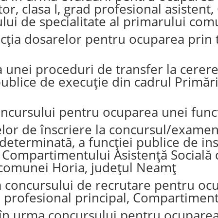
tor, clasa I, grad profesional asisten
ului de specialitate al primarului co
cția dosarelor pentru ocuparea prin t
 unei proceduri de transfer la cerer
 publice de execuție din cadrul Primăr
ncursului pentru ocuparea unei funcț
relor de înscriere la concursul/exame
eterminată, a funcției publice de ins
rul Compartimentului Asistență Socială
i comunei Horia, județul Neamț
 concursului de recrutare pentru ocu
d profesional principal, Compartiment
ă în urma concursului pentru ocupare