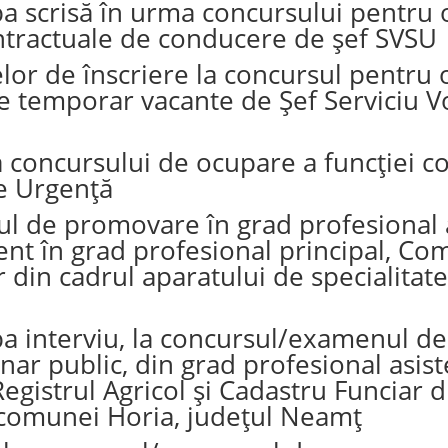
oba scrisă în urma concursului pentr
ntractuale de conducere de șef SVSU
elor de înscriere la concursul pentru
 temporar vacante de Șef Serviciu Vo
 concursului de ocupare a funcției co
de Urgență
sul de promovare în grad profesional 
tent în grad profesional principal, Co
r din cadrul aparatului de specialita
oba interviu, la concursul/examenul 
nar public, din grad profesional asist
gistrul Agricol și Cadastru Funciar d
i comunei Horia, județul Neamț