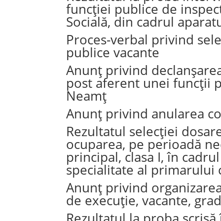
funcției publice de inspec
Socială, din cadrul aparat
Proces-verbal privind sele
publice vacante
Anunț privind declanșarea
post aferent unei funcții
Neamț
Anunț privind anularea co
Rezultatul selecției dosa
ocuparea, pe perioadă ned
principal, clasa I, în cad
specialitate al primarulu
Anunț privind organizarea
de execuție, vacante, gra
Rezultatul la proba scris