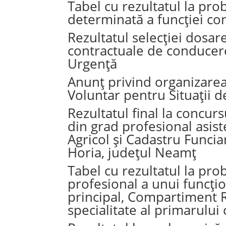
Tabel cu rezultatul la pr
determinată a funcției co
Rezultatul selecției dosar
contractuale de conducere
Urgență
Anunț privind organizarea
Voluntar pentru Situații 
Rezultatul final la concur
din grad profesional asis
Agricol și Cadastru Funcia
Horia, județul Neamț
Tabel cu rezultatul la pr
profesional a unui funcțio
principal, Compartiment Re
specialitate al primarulu