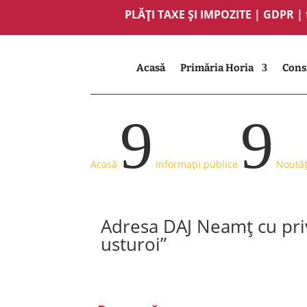
PLĂȚI TAXE ȘI IMPOZITE
|
GDPR
|
Acasă
Primăria Horia
Consi
9
9
Acasă
Informații publice
Noutăț
Adresa DAJ Neamț cu priv
usturoi”