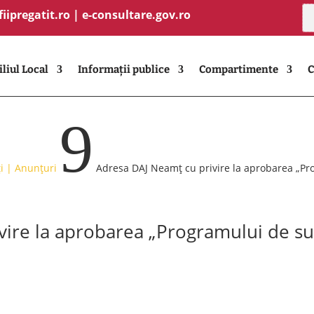
fiipregatit.ro
|
e-consultare.gov.ro
liul Local
Informații publice
Compartimente
C
9
i | Anunțuri
Adresa DAJ Neamț cu privire la aprobarea „Pro
ire la aprobarea „Programului de su