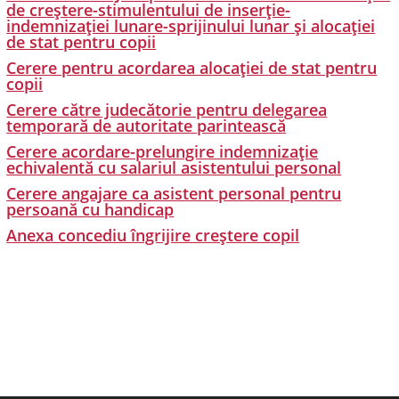
de creștere-stimulentului de inserție-
indemnizației lunare-sprijinului lunar și alocației
de stat pentru copii
Cerere pentru acordarea alocației de stat pentru
copii
Cerere către judecătorie pentru delegarea
temporară de autoritate parintească
Cerere acordare-prelungire indemnizație
echivalentă cu salariul asistentului personal
Cerere angajare ca asistent personal pentru
persoană cu handicap
Anexa concediu îngrijire creștere copil