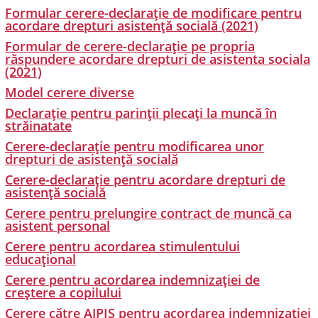
Formular cerere-declarație de modificare pentru
acordare drepturi asistență socială (2021)
Formular de cerere-declarație pe propria
răspundere acordare drepturi de asistenta sociala
(2021)
Model cerere diverse
Declarație pentru parinții plecați la muncă în
străinatate
Cerere-declarație pentru modificarea unor
drepturi de asistență socială
Cerere-declarație pentru acordare drepturi de
asistență socială
Cerere pentru prelungire contract de muncă ca
asistent personal
Cerere pentru acordarea stimulentului
educațional
Cerere pentru acordarea indemnizației de
creștere a copilului
Cerere către AJPIS pentru acordarea indemnizației