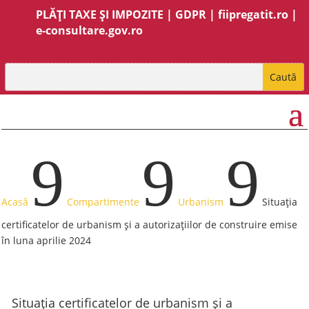
PLĂȚI TAXE ȘI IMPOZITE
|
GDPR
|
fiipregatit.ro
|
e-consultare.gov.ro
9
9
9
Acasă
Compartimente
Urbanism
Situația
certificatelor de urbanism și a autorizațiilor de construire emise
în luna aprilie 2024
Situația certificatelor de urbanism și a