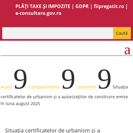
PLĂȚI TAXE ȘI IMPOZITE
|
GDPR
|
fiipregatit.ro
|
e-consultare.gov.ro
9
9
9
Acasă
Compartimente
Urbanism
Situația
certificatelor de urbanism și a autorizațiilor de construire emise
în luna august 2025
Situația certificatelor de urbanism și a