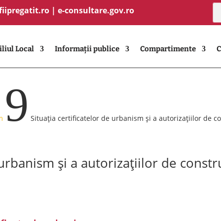
fiipregatit.ro
|
e-consultare.gov.ro
liul Local
Informații publice
Compartimente
C
9
m
Situația certificatelor de urbanism și a autorizațiilor de 
 urbanism și a autorizațiilor de const