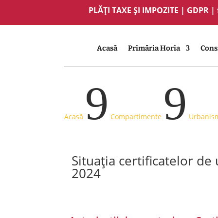
PLĂȚI TAXE ȘI IMPOZITE
|
GDPR
|
Acasă
Primăria Horia
Consi
9
9
Acasă
Compartimente
Urbanis
Situația certificatelor de
2024