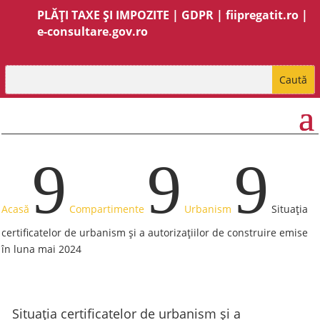
PLĂȚI TAXE ȘI IMPOZITE
|
GDPR
|
fiipregatit.ro
|
e-consultare.gov.ro
9
9
9
Acasă
Compartimente
Urbanism
Situația
certificatelor de urbanism și a autorizațiilor de construire emise
în luna mai 2024
Situația certificatelor de urbanism și a