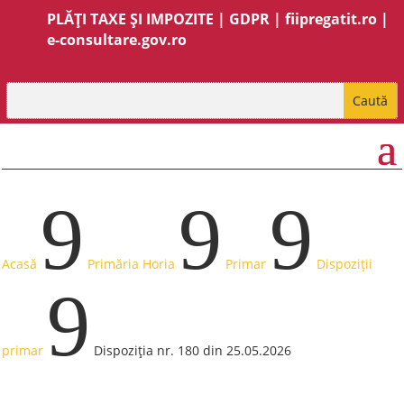
PLĂȚI TAXE ȘI IMPOZITE
|
GDPR
|
fiipregatit.ro
|
e-consultare.gov.ro
9
9
9
Acasă
Primăria Horia
Primar
Dispoziții
9
primar
Dispoziția nr. 180 din 25.05.2026