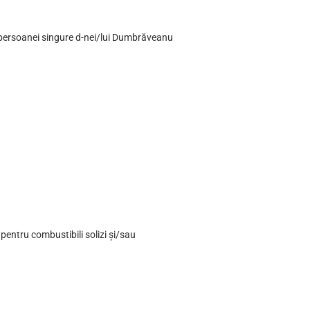
ii/persoanei singure d-nei/lui Dumbrăveanu
pentru combustibili solizi și/sau