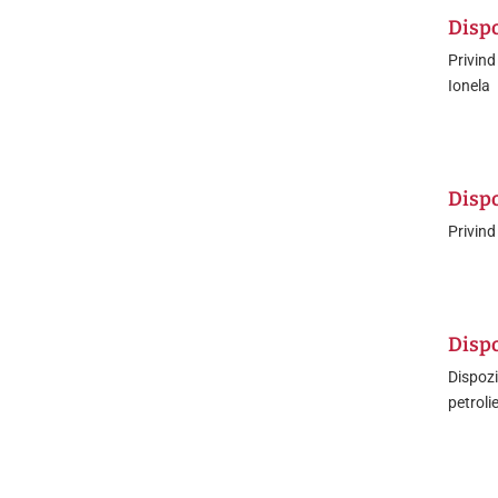
Dispo
Privind
Ionela
Dispo
Privind
Dispo
Dispozi
petroli