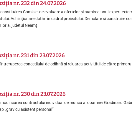
ziția nr. 232 din 24.07.2026
 constituirea Comisiei de evaluare a ofertelor și numirea unui expert extern
tului: Achiziționare dotări în cadrul proiectului: Demolare și construire 
 Horia, județul Neamț
ziția nr. 231 din 23.07.2026
 întreruperea concediului de odihnă și reluarea activității de către primar
ziția nr. 230 din 23.07.2026
 modificarea contractului individual de muncă al doamnei Grădinaru Gabri
p „grav cu asistent personal”