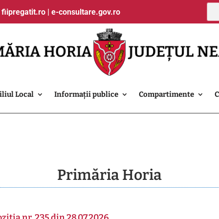
|
fiipregatit.ro
|
e-consultare.gov.ro
liul Local
Informații publice
Compartimente
C
Primăria Horia
ziția nr. 235 din 28.07.2026