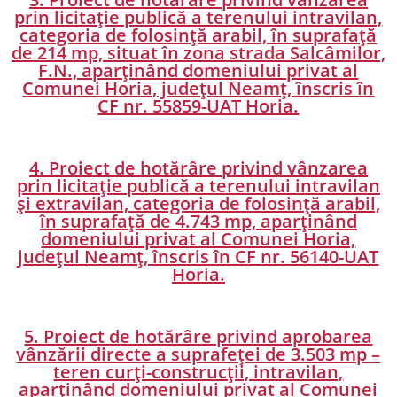
prin licitație publică a terenului intravilan,
categoria de folosință arabil, în suprafață
de 214 mp, situat în zona strada Salcâmilor,
F.N., aparținând domeniului privat al
Comunei Horia, județul Neamț, înscris în
CF nr. 55859-UAT Horia.
4. Proiect de hotărâre privind vânzarea
prin licitație publică a terenului intravilan
și extravilan, categoria de folosință arabil,
în suprafață de 4.743 mp, aparținând
domeniului privat al Comunei Horia,
județul Neamț, înscris în CF nr. 56140-UAT
Horia.
5. Proiect de hotărâre privind aprobarea
vânzării directe a suprafeței de 3.503 mp –
teren curți-construcții, intravilan,
aparținând domeniului privat al Comunei