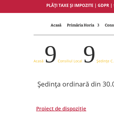
PLĂȚI TAXE ȘI IMPOZITE
|
GDPR
|
Acasă
Primăria Horia
Consi
9
9
Acasă
Consiliul Local
Ședințe C.
Ședința ordinară din 30
Proiect de dispoziție