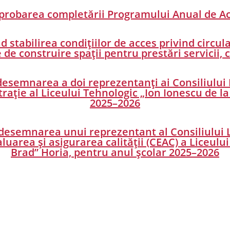
aprobarea completării Programului Anual de Ach
d stabilirea condițiilor de acces privind circu
de construire spații pentru prestări servicii, 
 desemnarea a doi reprezentanți ai Consiliului 
rație al Liceului Tehnologic „Ion Ionescu de l
2025–2026
 desemnarea unui reprezentant al Consiliului 
uarea și asigurarea calității (CEAC) a Liceului
Brad” Horia, pentru anul școlar 2025–2026