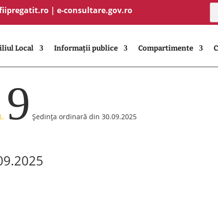
fiipregatit.ro
|
e-consultare.gov.ro
liul Local
Informații publice
Compartimente
C
9
L.
Ședința ordinară din 30.09.2025
.09.2025