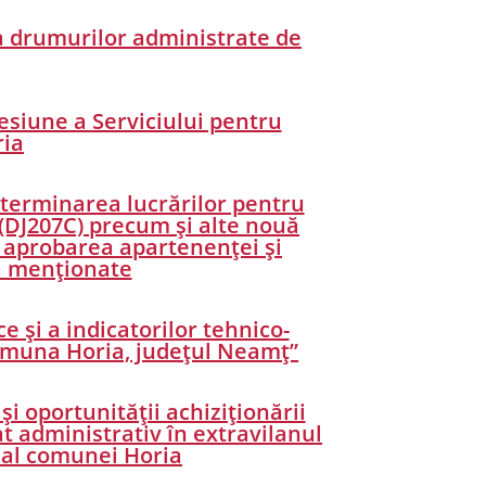
 a drumurilor administrate de
cesiune a Serviciului pentru
ria
a terminarea lucrărilor pentru
i (DJ207C) precum și alte nouă
i aprobarea apartenenței și
ei menționate
 și a indicatorilor tehnico-
comuna Horia, județul Neamț”
și oportunității achiziționării
at administrativ în extravilanul
t al comunei Horia