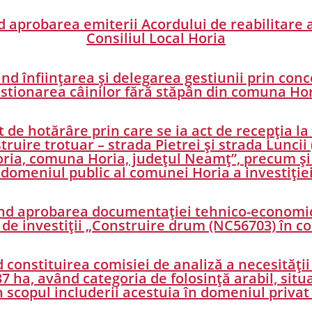
nd aprobarea emiterii Acordului de reabilitare
Consiliul Local Horia
ind înființarea și delegarea gestiunii prin con
stionarea câinilor fără stăpân din comuna Ho
t de hotărâre prin care se ia act de recepția l
struire trotuar – strada Pietrei și strada Lunci
 Horia, comuna Horia, județul Neamț”, precum ș
n domeniul public al comunei Horia a investiți
ind aprobarea documentației tehnico-economice
 de investiții „Construire drum (NC56703) în 
 constituirea comisiei de analiză a necesității 
7 ha, având categoria de folosință arabil, situ
 scopul includerii acestuia în domeniul priva