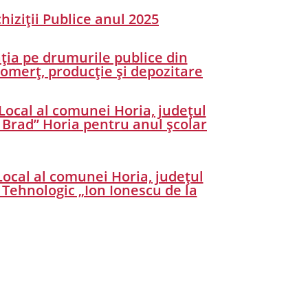
iziții Publice anul 2025
lația pe drumurile publice din
comerț, producție și depozitare
Local al comunei Horia, județul
a Brad” Horia pentru anul școlar
Local al comunei Horia, județul
 Tehnologic „Ion Ionescu de la