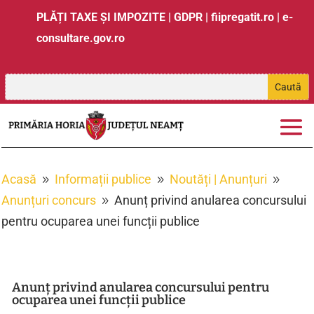
PLĂȚI TAXE ȘI IMPOZITE
|
GDPR
|
fiipregatit.ro
|
e-
consultare.gov.ro
Acasă
Informații publice
Noutăți | Anunțuri
9
9
9
Anunțuri concurs
Anunț privind anularea concursului
9
pentru ocuparea unei funcții publice
Anunț privind anularea concursului pentru
ocuparea unei funcții publice