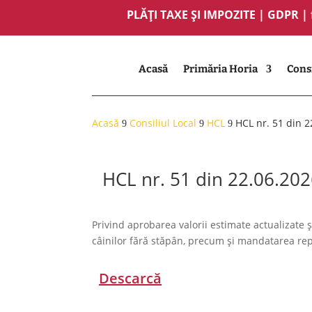
PLĂȚI TAXE ȘI IMPOZITE
|
GDPR
|
Acasă
Primăria Horia
Consi
Acasă
Consiliul Local
HCL
HCL nr. 51 din 2
9
9
9
HCL nr. 51 din 22.06.20
Privind aprobarea valorii estimate actualizate 
câinilor fără stăpân, precum și mandatarea rep
Descarcă