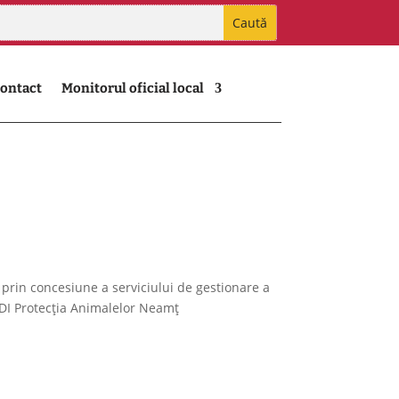
ontact
Monitorul oficial local
 prin concesiune a serviciului de gestionare a
ADI Protecția Animalelor Neamț