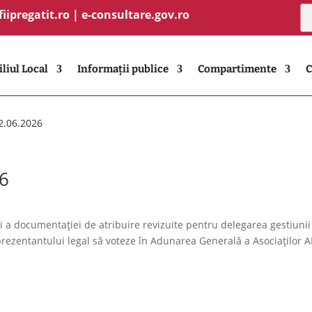
fiipregatit.ro
|
e-consultare.gov.ro
liul Local
Informații publice
Compartimente
C
2.06.2026
26
și a documentației de atribuire revizuite pentru delegarea gestiunii
rezentantului legal să voteze în Adunarea Generală a Asociaților 