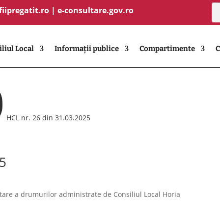
fiipregatit.ro
|
e-consultare.gov.ro
liul Local
Informații publice
Compartimente
C
9
HCL nr. 26 din 31.03.2025
25
tare a drumurilor administrate de Consiliul Local Horia