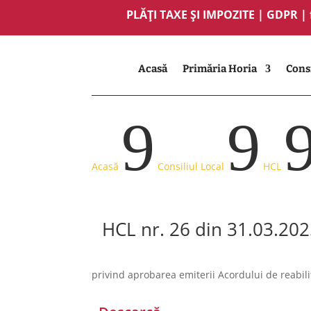
PLĂȚI TAXE ȘI IMPOZITE
|
GDPR
|
Acasă
Primăria Horia
Consi
9
9
Acasă
Consiliul Local
HCL
HCL nr. 26 din 31.03.20
privind aprobarea emiterii Acordului de reabili