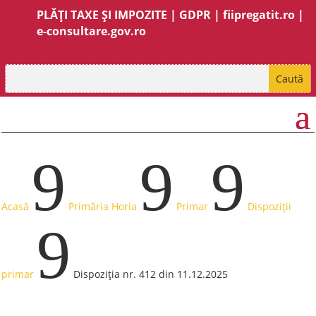
PLĂȚI TAXE ȘI IMPOZITE
|
GDPR
|
fiipregatit.ro
|
e-consultare.gov.ro
9
9
9
Acasă
Primăria Horia
Primar
Dispoziții
9
primar
Dispoziția nr. 412 din 11.12.2025