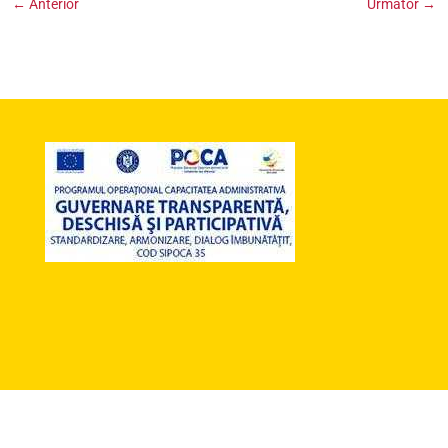
←
Anterior
Următor
→