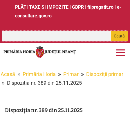
PLĂȚI TAXE ȘI IMPOZITE
|
GDPR
|
fiipregatit.ro
|
e-
consultare.gov.ro
Acasă
Primăria Horia
Primar
Dispoziții primar
9
9
9
Dispoziția nr. 389 din 25.11.2025
9
Dispoziția nr. 389 din 25.11.2025