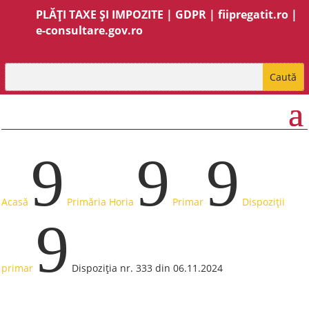
PLĂȚI TAXE ȘI IMPOZITE
|
GDPR
|
fiipregatit.ro
|
e-consultare.gov.ro
9
9
9
Acasă
Primăria Horia
Primar
Dispoziții
9
primar
Dispoziția nr. 333 din 06.11.2024