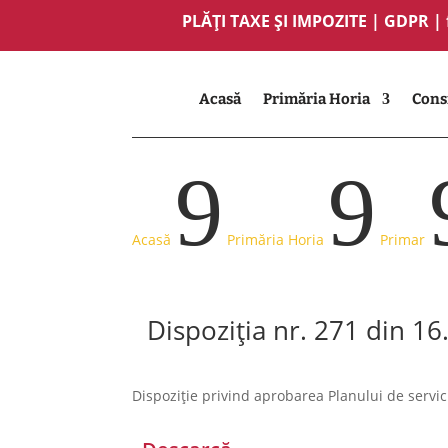
PLĂȚI TAXE ȘI IMPOZITE
|
GDPR
|
Acasă
Primăria Horia
Consi
9
9
Acasă
Primăria Horia
Primar
Dispoziția nr. 271 din 1
Dispoziție privind aprobarea Planului de servi