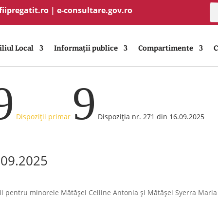
fiipregatit.ro
|
e-consultare.gov.ro
liul Local
Informații publice
Compartimente
C
9
9
Dispoziții primar
Dispoziția nr. 271 din 16.09.2025
6.09.2025
cii pentru minorele Mătășel Celline Antonia și Mătășel Syerra Maria