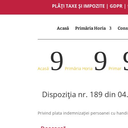
PLĂȚI TAXE ȘI IMPOZITE
|
GDPR
|
Acasă
Primăria Horia
Consi
9
9
Acasă
Primăria Horia
Primar
Dispoziția nr. 189 din 0
Privind plata indemnizației persoanei cu handi