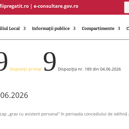
fiipregatit.ro
|
e-consultare.gov.ro
liul Local
Informații publice
Compartimente
C
9
9
Dispoziții primar
Dispoziția nr. 189 din 04.06.2026
4.06.2026
cap „grav cu asistent personal” în perioada concediului de odihnă 