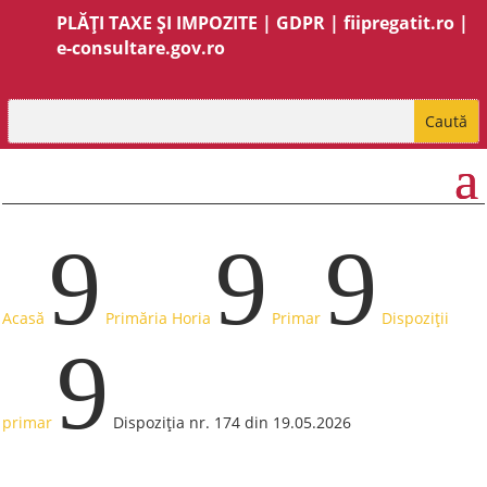
PLĂȚI TAXE ȘI IMPOZITE
|
GDPR
|
fiipregatit.ro
|
e-consultare.gov.ro
9
9
9
Acasă
Primăria Horia
Primar
Dispoziții
9
primar
Dispoziția nr. 174 din 19.05.2026