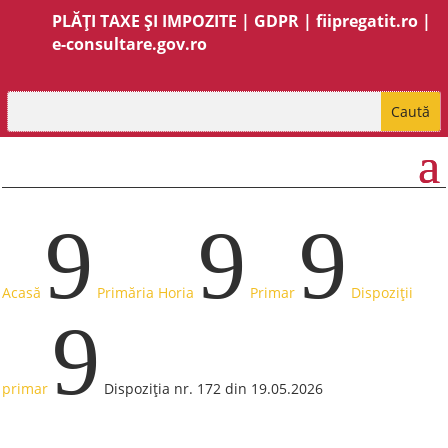
PLĂȚI TAXE ȘI IMPOZITE
|
GDPR
|
fiipregatit.ro
|
e-consultare.gov.ro
9
9
9
Acasă
Primăria Horia
Primar
Dispoziții
9
primar
Dispoziția nr. 172 din 19.05.2026