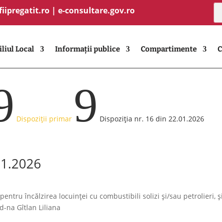
fiipregatit.ro
|
e-consultare.gov.ro
liul Local
Informații publice
Compartimente
C
9
9
Dispoziții primar
Dispoziția nr. 16 din 22.01.2026
01.2026
 pentru încălzirea locuinței cu combustibili solizi și/sau petrolieri
d-na Gîtlan Liliana