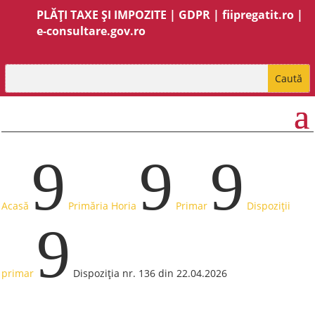
PLĂȚI TAXE ȘI IMPOZITE
|
GDPR
|
fiipregatit.ro
|
e-consultare.gov.ro
9
9
9
Acasă
Primăria Horia
Primar
Dispoziții
9
primar
Dispoziția nr. 136 din 22.04.2026