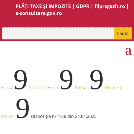
PLĂȚI TAXE ȘI IMPOZITE
|
GDPR
|
fiipregatit.ro
|
e-consultare.gov.ro
9
9
9
Acasă
Primăria Horia
Primar
Dispoziții
9
primar
Dispoziția nr. 126 din 24.04.2025