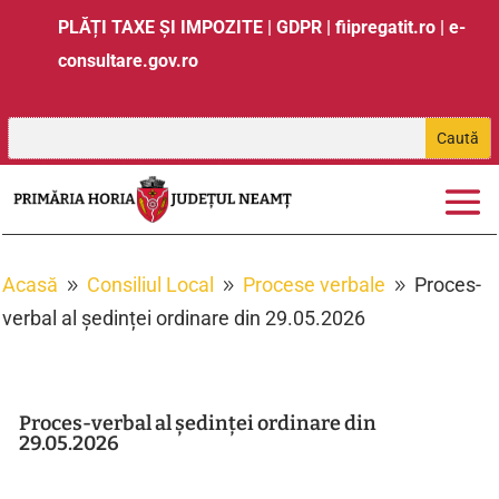
PLĂȚI TAXE ȘI IMPOZITE
|
GDPR
|
fiipregatit.ro
|
e-
consultare.gov.ro
Acasă
Consiliul Local
Procese verbale
Proces-
9
9
9
verbal al ședinței ordinare din 29.05.2026
Proces-verbal al ședinței ordinare din
29.05.2026