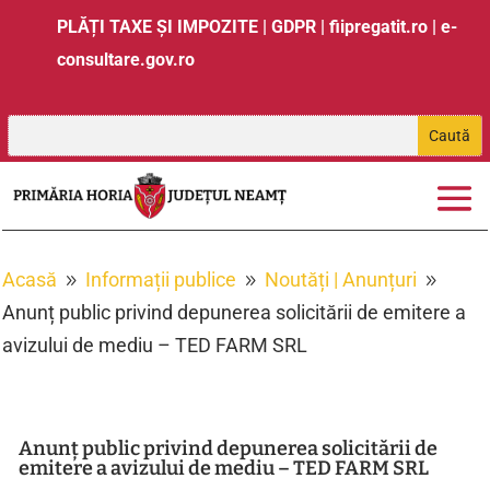
PLĂȚI TAXE ȘI IMPOZITE
|
GDPR
|
fiipregatit.ro
|
e-
consultare.gov.ro
Acasă
Informații publice
Noutăți | Anunțuri
9
9
9
Anunț public privind depunerea solicitării de emitere a
avizului de mediu – TED FARM SRL
Anunț public privind depunerea solicitării de
emitere a avizului de mediu – TED FARM SRL