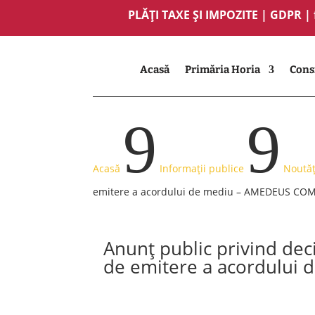
PLĂȚI TAXE ȘI IMPOZITE
|
GDPR
|
Acasă
Primăria Horia
Consi
9
9
Acasă
Informații publice
Noutăț
emitere a acordului de mediu – AMEDEUS COM
Anunț public privind dec
de emitere a acordului