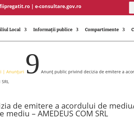
fiipregatit.ro
|
e-consultare.gov.ro
liul Local
Informații publice
Compartimente
C
9
i | Anunțuri
Anunț public privind decizia de emitere a acor
 SRL
izia de emitere a acordului de mediu/
 de mediu – AMEDEUS COM SRL