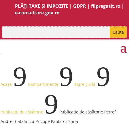
PLĂȚI TAXE ȘI IMPOZITE
|
GDPR
|
fiipregatit.ro
|
e-consultare.gov.ro
9
9
9
Acasă
Compartimente
Stare civilă
9
Publicații de căsătorie
Publicație de căsătorie Petrof
Andrei-Cătălin cu Pricope Paula-Cristina