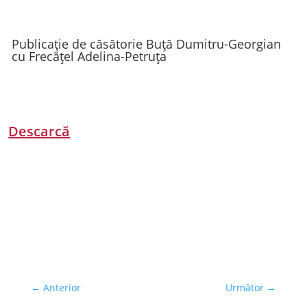
Publicație de căsătorie Buță Dumitru-Georgian
cu Frecățel Adelina-Petruța
Descarcă
←
Anterior
Următor
→