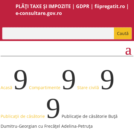
PLĂȚI TAXE ȘI IMPOZITE
|
GDPR
|
fiipregatit.ro
|
e-consultare.gov.ro
9
9
9
Acasă
Compartimente
Stare civilă
9
Publicații de căsătorie
Publicație de căsătorie Buță
Dumitru-Georgian cu Frecățel Adelina-Petruța