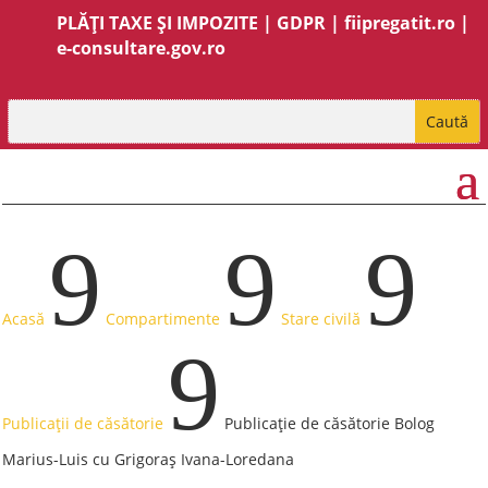
PLĂȚI TAXE ȘI IMPOZITE
|
GDPR
|
fiipregatit.ro
|
e-consultare.gov.ro
9
9
9
Acasă
Compartimente
Stare civilă
9
Publicații de căsătorie
Publicație de căsătorie Bolog
Marius-Luis cu Grigoraș Ivana-Loredana