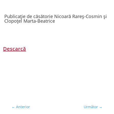
Publicație de căsătorie Nicoară Rareș-Cosmin și
Clopoțel Marta-Beatrice
Descarcă
←
Anterior
Următor
→