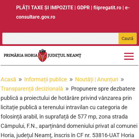
PLĂȚI TAXE ȘI IMPOZITE
|
GDPR
|
fiipregatit.ro
|
e-
consultare.gov.ro
Acasă
Informații publice
Noutăți | Anunțuri
9
9
9
Transparență decizională
Propunere spre dezbatere
9
publică a proiectului de hotărâre privind vânzarea prin
licitație publică a terenului intravilan cu categoria de
folosință arabil, în suprafață de 577 mp, zona strada
Câmpului, F.N., aparținând domeniului privat al comunei
Horia, județul Neamț, înscris în CF nr. 53816-UAT Horia