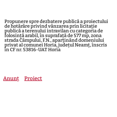
Propunere spre dezbatere publică a proiectului
de hotărâre privind vânzarea prin licitație
publică a terenului intravilan cu categoria de
folosință arabil, în suprafață de 577 mp, zona
strada Câmpului, F.N., aparținând domeniului
privat al comunei Horia, județul Neamț, înscris
în CF nr. 53816-UAT Horia
Anunț
Proiect