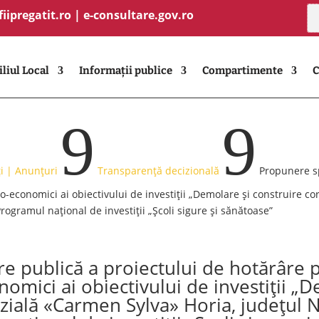
fiipregatit.ro
|
e-consultare.gov.ro
liul Local
Informații publice
Compartimente
C
9
9
i | Anunțuri
Transparență decizională
Propunere sp
co-economici ai obiectivului de investiții „Demolare și construire 
Programul național de investiții „Școli sigure și sănătoase”
e publică a proiectului de hotărâre 
nomici ai obiectivului de investiții „
ială «Carmen Sylva» Horia, județul N