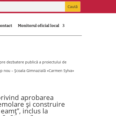
ontact
Monitorul oficial local
re dezbatere publică a proiectului de
corp nou – Școala Gimnazială «Carmen Sylva»
privind aprobarea
Demolare și construire
eamț”, inclus la