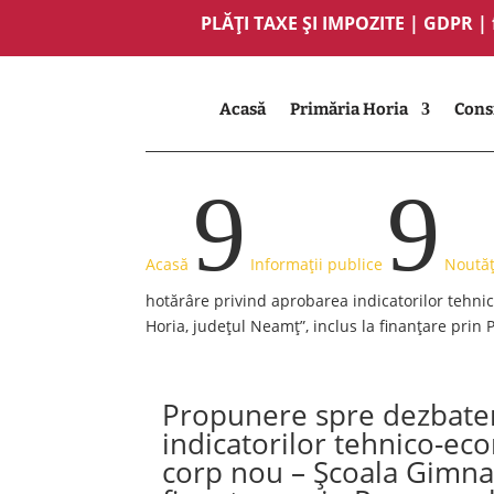
PLĂȚI TAXE ȘI IMPOZITE
|
GDPR
|
Acasă
Primăria Horia
Consi
9
9
Acasă
Informații publice
Noutăț
hotărâre privind aprobarea indicatorilor tehni
Horia, județul Neamț”, inclus la finanțare prin 
Propunere spre dezbater
indicatorilor tehnico-eco
corp nou – Școala Gimnaz