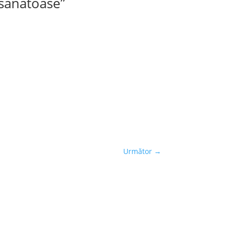
 sănătoase”
Următor
→