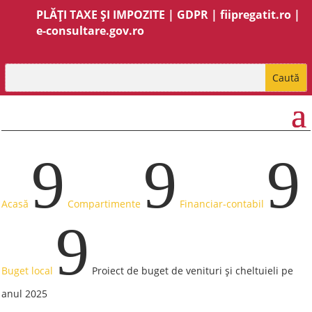
PLĂȚI TAXE ȘI IMPOZITE
|
GDPR
|
fiipregatit.ro
|
e-consultare.gov.ro
9
9
9
Acasă
Compartimente
Financiar-contabil
9
Buget local
Proiect de buget de venituri și cheltuieli pe
anul 2025