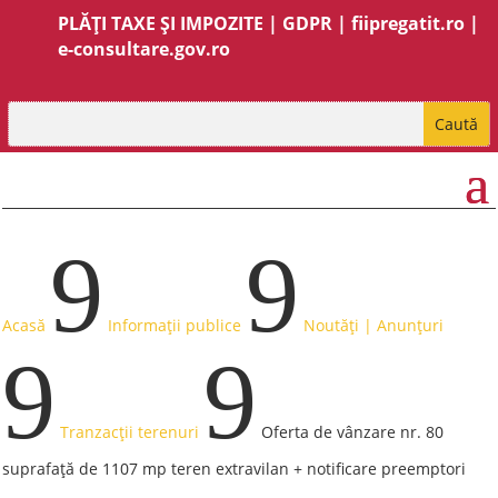
PLĂȚI TAXE ȘI IMPOZITE
|
GDPR
|
fiipregatit.ro
|
e-consultare.gov.ro
9
9
Acasă
Informații publice
Noutăți | Anunțuri
9
9
Tranzacții terenuri
Oferta de vânzare nr. 80
suprafață de 1107 mp teren extravilan + notificare preemptori