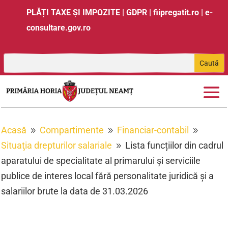
PLĂȚI TAXE ȘI IMPOZITE
|
GDPR
|
fiipregatit.ro
|
e-
consultare.gov.ro
Acasă
Compartimente
Financiar-contabil
9
9
9
Situaţia drepturilor salariale
Lista funcțiilor din cadrul
9
aparatului de specialitate al primarului și serviciile
publice de interes local fără personalitate juridică și a
salariilor brute la data de 31.03.2026