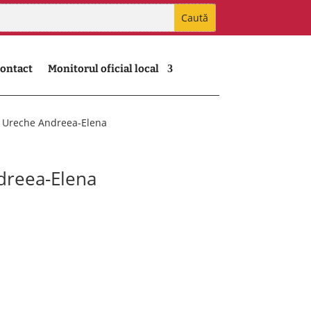
ontact
Monitorul oficial local
cu Ureche Andreea-Elena
ndreea-Elena