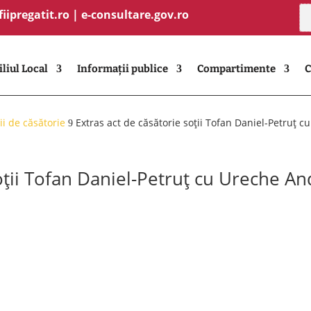
fiipregatit.ro
|
e-consultare.gov.ro
liul Local
Informații publice
Compartimente
C
ii de căsătorie
Extras act de căsătorie soții Tofan Daniel-Petruț 
9
soții Tofan Daniel-Petruț cu Ureche A