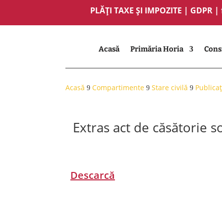
PLĂȚI TAXE ȘI IMPOZITE
|
GDPR
|
Acasă
Primăria Horia
Consi
Acasă
Compartimente
Stare civilă
Publicaț
9
9
9
Extras act de căsătorie 
Descarcă