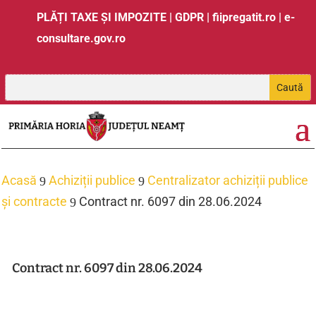
PLĂȚI TAXE ȘI IMPOZITE
|
GDPR
|
fiipregatit.ro
|
e-
consultare.gov.ro
Acasă
Achiziții publice
Centralizator achiziții publice
9
9
și contracte
Contract nr. 6097 din 28.06.2024
9
Contract nr. 6097 din 28.06.2024