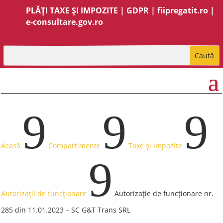
PLĂȚI TAXE ȘI IMPOZITE
|
GDPR
|
fiipregatit.ro
|
e-consultare.gov.ro
9
9
9
Acasă
Compartimente
Taxe și impozite
9
Autorizații de funcționare
Autorizație de funcționare nr.
285 din 11.01.2023 – SC G&T Trans SRL