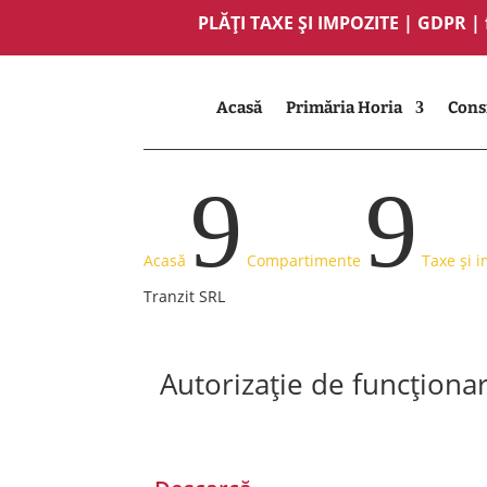
PLĂȚI TAXE ȘI IMPOZITE
|
GDPR
|
Acasă
Primăria Horia
Consi
9
9
Acasă
Compartimente
Taxe și 
Tranzit SRL
Autorizație de funcționa