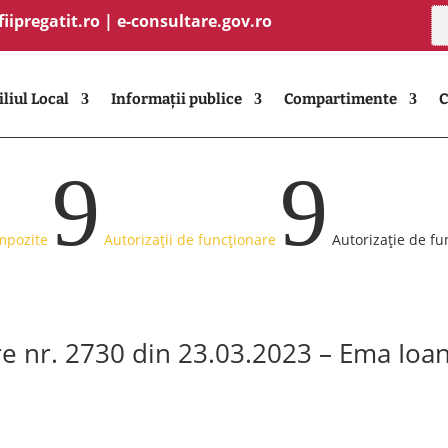
fiipregatit.ro
|
e-consultare.gov.ro
liul Local
Informații publice
Compartimente
C
9
9
impozite
Autorizații de funcționare
Autorizație de fu
re nr. 2730 din 23.03.2023 – Ema Ioan