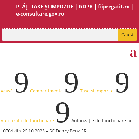
PLĂȚI TAXE ȘI IMPOZITE
|
GDPR
|
fiipregatit.ro
|
e-consultare.gov.ro
9
9
9
Acasă
Compartimente
Taxe și impozite
9
Autorizații de funcționare
Autorizație de funcționare nr.
10764 din 26.10.2023 – SC Denzy Benz SRL